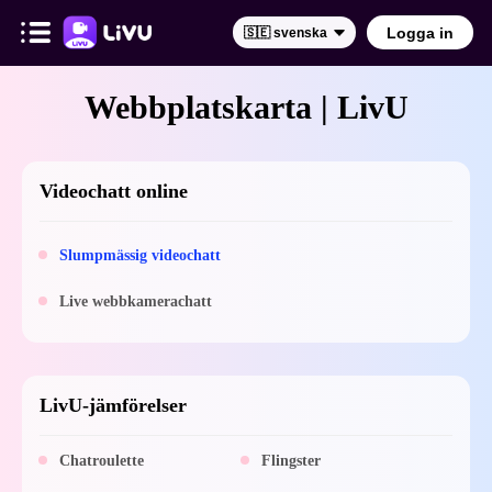
Logga in
🇸🇪 svenska
Webbplatskarta | LivU
Videochatt online
Slumpmässig videochatt
Live webbkamerachatt
LivU-jämförelser
Chatroulette
Flingster