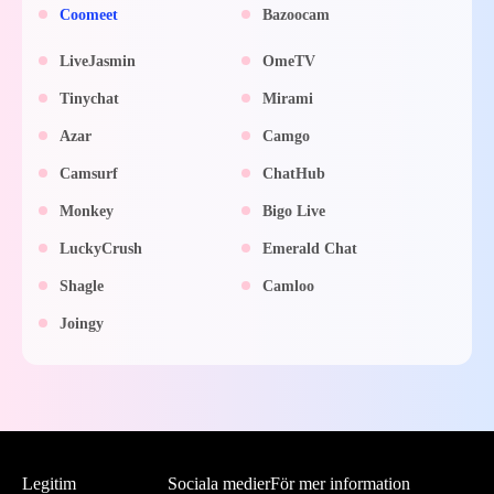
Coomeet
Bazoocam
LiveJasmin
OmeTV
Tinychat
Mirami
Azar
Camgo
Camsurf
ChatHub
Monkey
Bigo Live
LuckyCrush
Emerald Chat
Shagle
Camloo
Joingy
Legitim
Sociala medier
För mer information