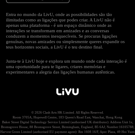
Entra no mundo da LivU, onde as possibilidades são tão
ilimitadas como as ligações que podes criar. A LivU não é
apenas uma plataforma - é um espaço dinâmico onde as
interações se transformam em amizades e as conversas
conduzem a momentos inesquecíveis. Se procuras ligações
genuínas, novas amizades ou simplesmente queres expandir os
teus horizontes sociais, a LivU é o teu destino final.
Junta-te à LivU hoje e explora um mundo onde cada interação é
uma oportunidade para te ligares, criares memórias e
experimentares a alegria das ligações humanas autênticas.
© 2026 Clash Arts HK Limited. All Rights Reserved.
Room 3705A, Hopewell Centre, 183 Queen's Road East, Wanchai, Hong Kong
Baker Street Digital Technology Service Limited (authorised UK distributor): Address Unit 1e,
Bromsgrove House, 88 Bromsgrove Street, Birmingham, England, B5 6AJ; Number:16105788;
Harvest Green Limited (authorised EU payment agent): Rm 1608 16/F, Apec Plaza, 49 Hoi Yuen